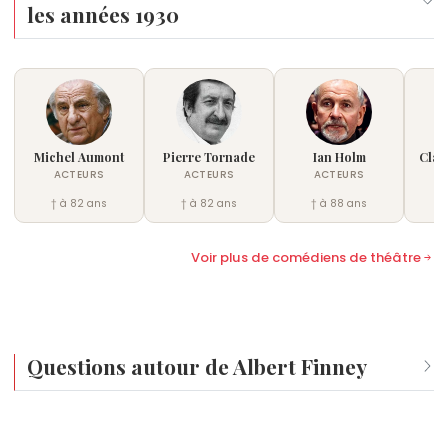
demeurant aujourd'hui une référence absolue.
les années 1930
Michel Aumont
Pierre Tornade
Ian Holm
Clau
ACTEURS
ACTEURS
ACTEURS
† à 82 ans
† à 82 ans
† à 88 ans
†
Voir plus de comédiens de théâtre
Questions autour de Albert Finney
Qui est né le même jour que Albert Finney ?