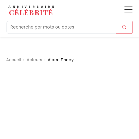
ANNIVERSAIRE
CÉLÉBRITÉ
Aujourd'hui
Tendances
Ajouts récents
Morts r
Accueil
›
Acteurs
›
Albert Finney