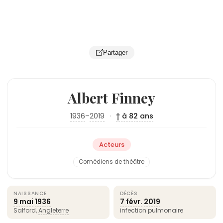
Partager
Albert Finney
1936
–
2019
·
† à 82 ans
Acteurs
Comédiens de théâtre
NAISSANCE
DÉCÈS
9 mai
1936
7 févr.
2019
Salford,
Angleterre
infection pulmonaire