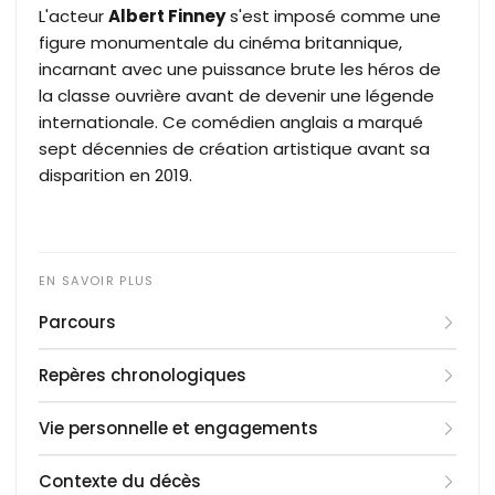
L'acteur
Albert Finney
s'est imposé comme une
figure monumentale du cinéma britannique,
incarnant avec une puissance brute les héros de
la classe ouvrière avant de devenir une légende
internationale. Ce comédien anglais a marqué
sept décennies de création artistique avant sa
disparition en 2019.
Parcours
Né à Salford dans le Lancashire, Albert Finney est
Repères chronologiques
le fils d'un bookmaker, un milieu social franc et
animé qui forge son caractère terre-à-terre. Il
1936 : Naissance le 9 mai à Salford, dans le
Vie personnelle et engagements
découvre sa vocation théâtrale durant ses
Lancashire.
années de lycée et intègre la prestigieuse Royal
1956 : Diplômé de la Royal Academy of Dramatic
Albert Finney est le fils d'Albert Finney Sr., un
Contexte du décès
Academy of Dramatic Art, où il côtoie Peter
Art de Londres.
bookmaker respecté, et d'Alice Hobson. Il grandit