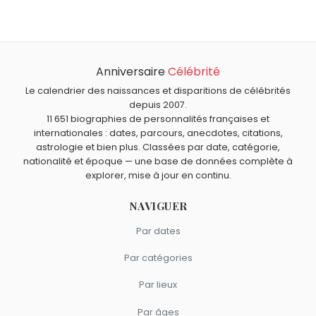
Dave Gahan
,
Henry John Kaiser
,
Kermit la grenouille
,
À quel âge est mort Albert Finney ?
Geraldine McEwan
et
Ion Țiriac
sont nés le 9 mai comme
Albert Finney est mort à 82 ans, le 7 février 2019.
Albert Finney.
Qui est mort le même jour que Albert Finney ?
Richard Hatch
,
Josef Mengele
,
Pie IX
,
Orson Bean
et
Anniversaire
Célébrité
Quels acteurs sont nés en 1936 comme Albert Finney ?
Adolphe Sax
sont morts le 7 février comme Albert
Le calendrier des naissances et disparitions de célébrités
Michael Landon
,
Robert Redford
,
Ursula Andress
,
Claude
Finney.
Quels acteurs britanniques sont du signe Taureau
depuis 2007.
Giraud
et
Michel Aumont
sont nés en 1936.
comme Albert Finney ?
11 651 biographies de personnalités françaises et
internationales : dates, parcours, anecdotes, citations,
Robert Pattinson
,
Polly Walker
,
Jamie Dornan
,
Henry
astrologie et bien plus. Classées par date, catégorie,
Cavill
et
Jenna Coleman
sont du signe Taureau.
nationalité et époque — une base de données complète à
explorer, mise à jour en continu.
NAVIGUER
Par dates
Par catégories
Par lieux
Par âges