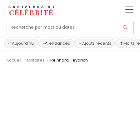
ANNIVERSAIRE
CÉLÉBRITÉ
Aujourd'hui
Tendances
Ajouts récents
Morts r
Accueil
›
Militaires
›
Reinhard Heydrich