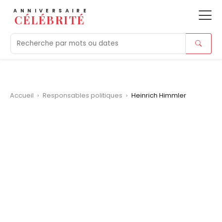
ANNIVERSAIRE
CÉLÉBRITÉ
Aujourd'hui
Tendances
Ajouts récents
Morts r
Accueil
›
Responsables politiques
›
Heinrich Himmler