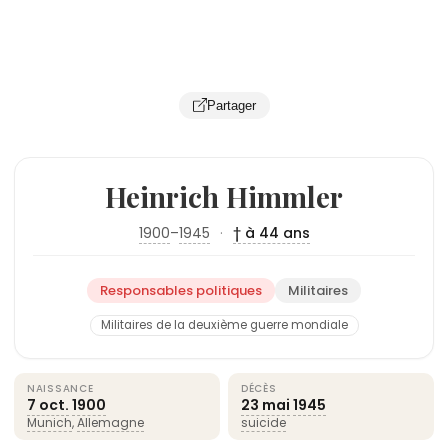
Partager
Heinrich Himmler
1900
–
1945
·
† à 44 ans
Responsables politiques
Militaires
Militaires de la deuxième guerre mondiale
NAISSANCE
DÉCÈS
7 oct.
1900
23 mai
1945
Munich
,
Allemagne
suicide