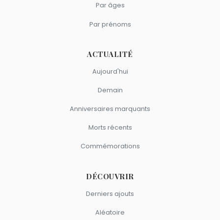
Olivier de Kersauson
,
Conor McGregor
,
Jude Bellingham
,
Par âges
Lamine Yamal
et
Mike Tyson
sont du signe Cancer.
Par prénoms
ACTUALITÉ
Aujourd'hui
Demain
Anniversaires marquants
Morts récents
Commémorations
DÉCOUVRIR
Derniers ajouts
Aléatoire