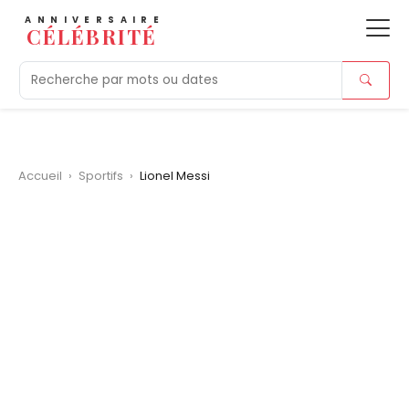
ANNIVERSAIRE
CÉLÉBRITÉ
Aujourd'hui
Tendances
Ajouts récents
Morts r
Accueil
›
Sportifs
›
Lionel Messi