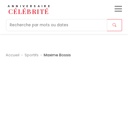
ANNIVERSAIRE
CÉLÉBRITÉ
Aujourd'hui
Tendances
Ajouts récents
Morts r
Accueil
›
Sportifs
›
Maxime Bossis