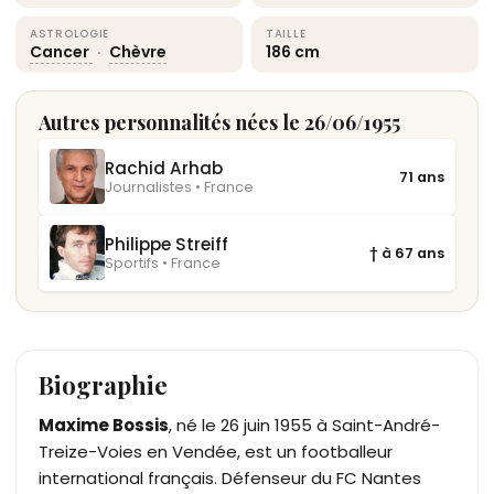
ASTROLOGIE
TAILLE
Cancer
·
Chèvre
186 cm
Autres personnalités nées le 26/06/1955
Rachid Arhab
71 ans
Journalistes • France
Philippe Streiff
† à 67 ans
Sportifs • France
Biographie
Maxime Bossis
, né le 26 juin 1955 à Saint-André-
Treize-Voies en Vendée, est un footballeur
international français. Défenseur du FC Nantes