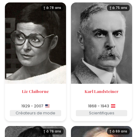
† à 78 ans
† à 75 ans
Liz Claiborne
Karl Landsteiner
1929 - 2007
1868 - 1943
Créateurs de mode
Scientifiques
† à 76 ans
† à 69 ans