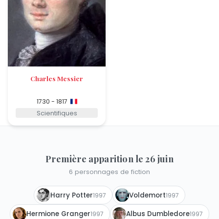
Charles Messier
1730 - 1817
Scientifiques
Première apparition le 26 juin
6 personnages de fiction
Harry Potter
Voldemort
1997
1997
Hermione Granger
Albus Dumbledore
1997
1997