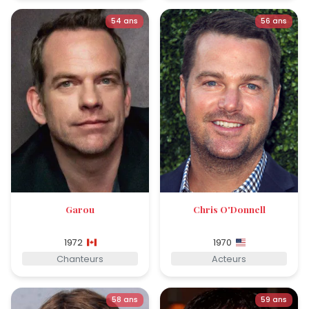
54 ans
56 ans
Garou
Chris O'Donnell
1972
1970
Chanteurs
Acteurs
58 ans
59 ans