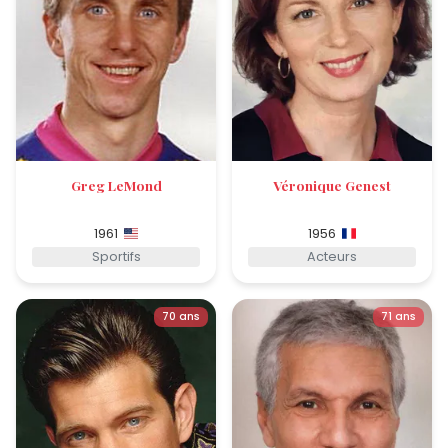
Greg LeMond
Véronique Genest
1961
1956
Sportifs
Acteurs
70 ans
71 ans