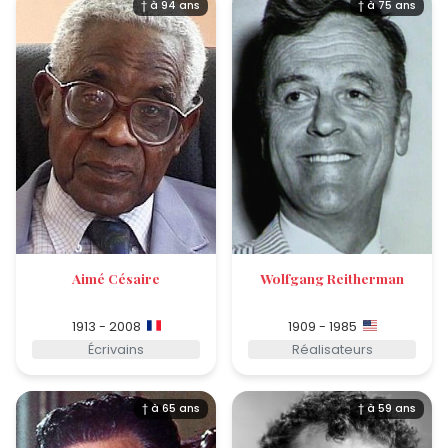
† à 94 ans
† à 75 ans
Aimé Césaire
Wolfgang Reitherman
1913 - 2008
1909 - 1985
Écrivains
Réalisateurs
† à 65 ans
† à 59 ans