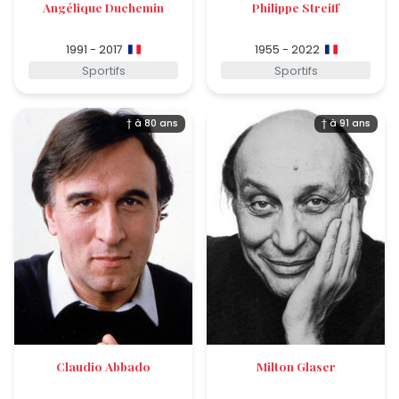
Angélique Duchemin
Philippe Streiff
1991 - 2017
1955 - 2022
Sportifs
Sportifs
† à 80 ans
† à 91 ans
Claudio Abbado
Milton Glaser