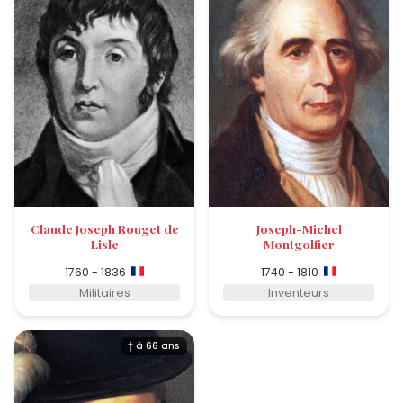
Claude Joseph Rouget de
Joseph-Michel
Lisle
Montgolfier
1760 - 1836
1740 - 1810
Militaires
Inventeurs
† à 66 ans