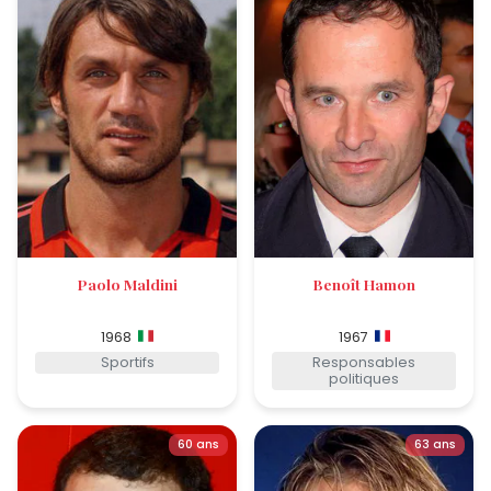
Paolo Maldini
Benoît Hamon
1968
1967
Sportifs
Responsables
politiques
60 ans
63 ans