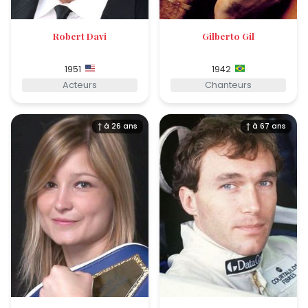
Robert Davi
Gilberto Gil
1951
1942
Acteurs
Chanteurs
† à 26 ans
† à 67 ans