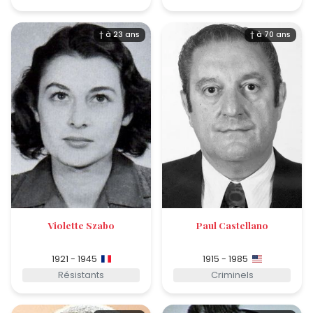
† à 23 ans
† à 70 ans
Violette Szabo
Paul Castellano
1921 - 1945
1915 - 1985
Résistants
Criminels