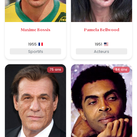
Maxime Bossis
Pamela Bellwood
1955
1951
Sportifs
Acteurs
75 ans
84 ans