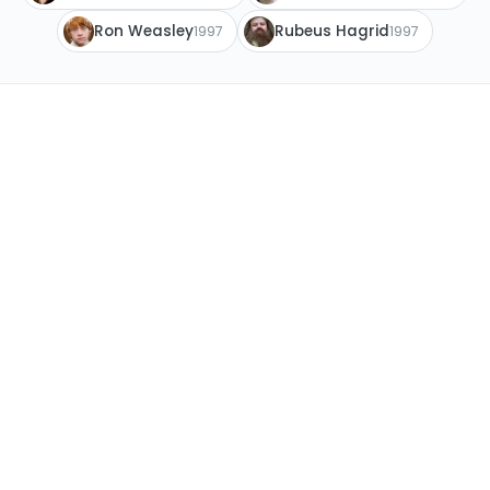
Ron Weasley
Rubeus Hagrid
1997
1997