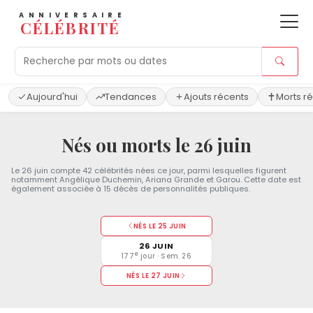
ANNIVERSAIRE
CÉLÉBRITÉ
Aujourd'hui
Tendances
Ajouts récents
Morts r
Nés ou morts le 26 juin
Le 26 juin compte 42 célébrités nées ce jour, parmi lesquelles figurent
notamment Angélique Duchemin, Ariana Grande et Garou. Cette date est
également associée à 15 décès de personnalités publiques.
NÉS LE 25 JUIN
26 JUIN
e
177
jour · Sem. 26
NÉS LE 27 JUIN