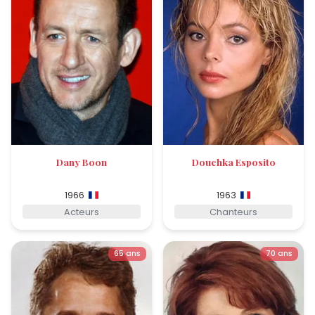
Dany Boon
Douchka Esposito
1966
1963
Acteurs
Chanteurs
65 ans
70 ans