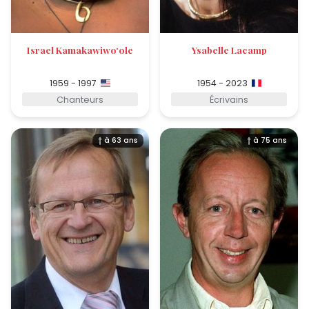
Israel Kamakawiwoʻole
Ysabelle Lacamp
1959 - 1997
1954 - 2023
Chanteurs
Écrivains
† à 63 ans
† à 75 ans