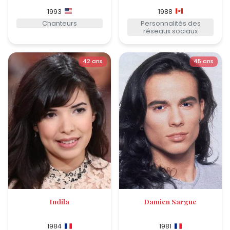
1993
1988
Chanteurs
Personnalités des
réseaux sociaux
42 ans
45 ans
Indila
Damien Sargue
1984
1981