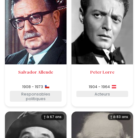
Salvador Allende
Peter Lorre
1908 - 1973
1904 - 1964
Responsables
Acteurs
politiques
† à 67 ans
† à 83 ans