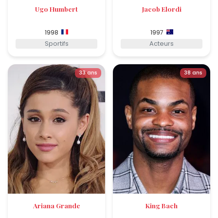
Ugo Humbert
Jacob Elordi
1998
1997
Sportifs
Acteurs
33 ans
38 ans
Ariana Grande
King Bach