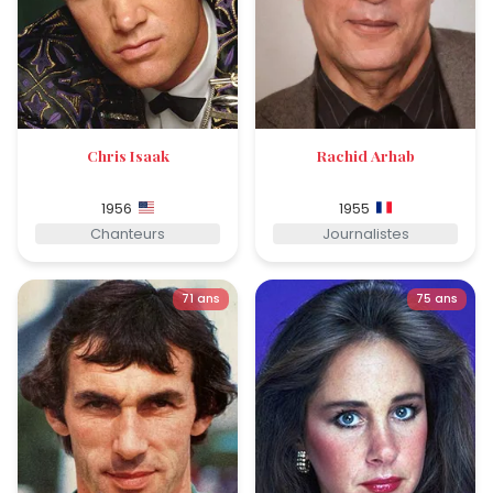
Chris Isaak
Rachid Arhab
1956
1955
Chanteurs
Journalistes
71 ans
75 ans