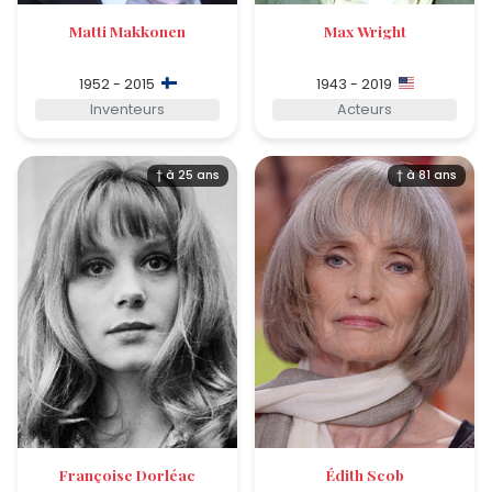
Matti Makkonen
Max Wright
1952 - 2015
1943 - 2019
Inventeurs
Acteurs
† à 25 ans
† à 81 ans
Françoise Dorléac
Édith Scob