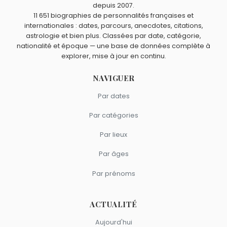
Arthur Conan Doyle.
Robert Louis Stevenson
,
Walter Scott
et
Kenneth
depuis 2007.
Quels écrivains britanniques sont du signe Gémeaux
11 651 biographies de personnalités françaises et
Grahame
sont nés à
Édimbourg
.
comme Arthur Conan Doyle ?
internationales : dates, parcours, anecdotes, citations,
Ian Fleming
,
Salman Rushdie
,
Thomas Hardy
,
Brian
astrologie et bien plus. Classées par date, catégorie,
Jacques
et
Bernie Taupin
sont du signe Gémeaux.
nationalité et époque — une base de données complète à
explorer, mise à jour en continu.
NAVIGUER
Par dates
Par catégories
Par lieux
Par âges
Par prénoms
ACTUALITÉ
Aujourd'hui