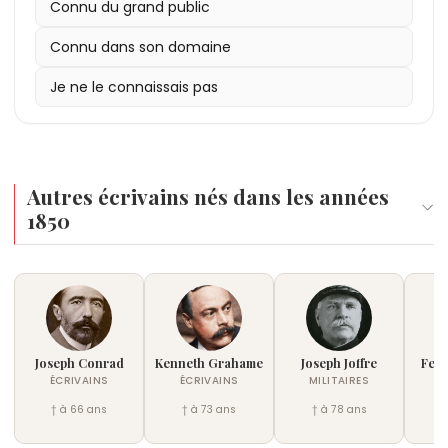
Connu du grand public
Connu dans son domaine
Je ne le connaissais pas
Autres écrivains nés dans les années
1850
Joseph Conrad
Kenneth Grahame
Joseph Joffre
Fer
ÉCRIVAINS
ÉCRIVAINS
MILITAIRES
M
† à 66 ans
† à 73 ans
† à 78 ans
†