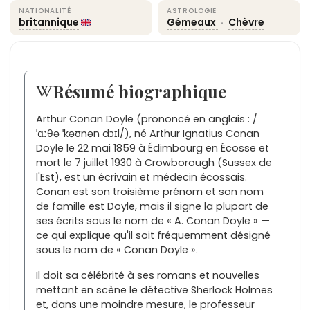
NATIONALITÉ
ASTROLOGIE
britannique
Gémeaux
·
Chèvre
Résumé biographique
Arthur Conan Doyle (prononcé en anglais : /
ˈɑːθə ˈkəʊnən dɔɪl/), né Arthur Ignatius Conan
Doyle le 22 mai 1859 à Édimbourg en Écosse et
mort le 7 juillet 1930 à Crowborough (Sussex de
l'Est), est un écrivain et médecin écossais.
Conan est son troisième prénom et son nom
de famille est Doyle, mais il signe la plupart de
ses écrits sous le nom de « A. Conan Doyle » —
ce qui explique qu'il soit fréquemment désigné
sous le nom de « Conan Doyle ».
Il doit sa célébrité à ses romans et nouvelles
mettant en scène le détective Sherlock Holmes
et, dans une moindre mesure, le professeur