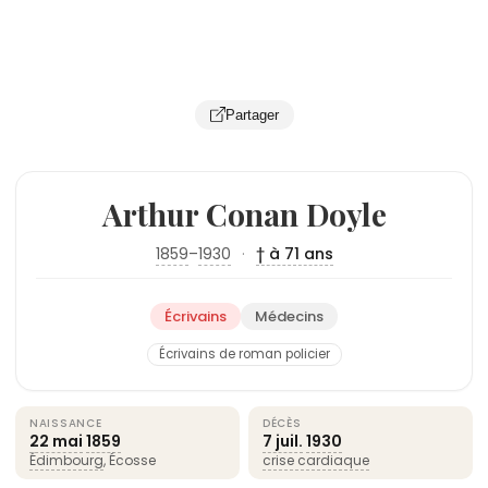
Partager
Arthur Conan Doyle
1859
–
1930
·
† à 71 ans
Écrivains
Médecins
Écrivains de roman policier
NAISSANCE
DÉCÈS
22 mai
1859
7 juil.
1930
Édimbourg
, Écosse
crise cardiaque