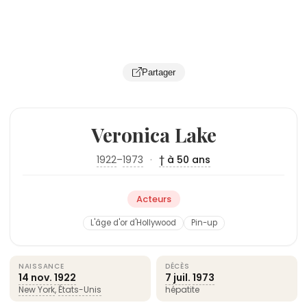
Partager
Veronica Lake
1922
–
1973
·
† à 50 ans
Acteurs
L'âge d'or d'Hollywood
Pin-up
NAISSANCE
DÉCÈS
14 nov.
1922
7 juil.
1973
New York
,
États-Unis
hépatite