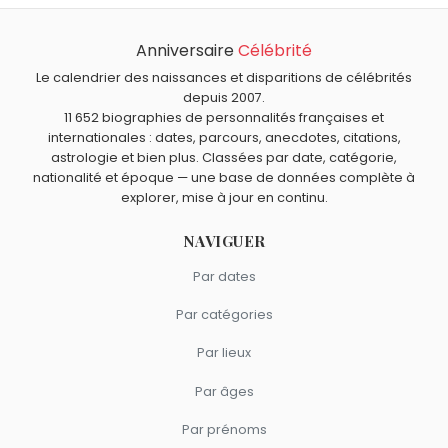
Qui est mort le même jour que Veronica Lake ?
Ub Iwerks
,
Joanna Pettet
,
La Buse
,
Henri Nestlé
et
Marc
Anniversaire
Célébrité
Quels acteurs américains sont nés en 1922 comme
Messier
sont morts le 7 juillet comme Veronica Lake.
Veronica Lake ?
Le calendrier des naissances et disparitions de célébrités
Ava Gardner
,
Telly Savalas
,
Judy Garland
,
Patrick
depuis 2007.
Quels acteurs sont nés à New York comme Veronica Lake
11 652 biographies de personnalités françaises et
Macnee
et
Betty White
sont nés en 1922.
?
internationales : dates, parcours, anecdotes, citations,
Timothée Chalamet
,
Sylvester Stallone
,
Tanya Roberts
,
astrologie et bien plus. Classées par date, catégorie,
Quels acteurs américains sont du signe Scorpion comme
Tony Curtis
et
Christopher Reeve
sont nés à
New York
.
nationalité et époque — une base de données complète à
Veronica Lake ?
explorer, mise à jour en continu.
Leonardo DiCaprio
,
Michael Landon
,
Julia Roberts
,
Whoopi Goldberg
et
Mackenzie Foy
sont du signe
NAVIGUER
Scorpion.
Par dates
Par catégories
Par lieux
Par âges
Par prénoms