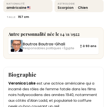
NATIONALITÉ
ASTROLOGIE
américaine
Scorpion
·
Chien
157 cm
TAILLE
Autre personnalité née le 14/11/1922
Boutros Boutros-Ghali
† à 93 ans
Responsables politiques • Égypte
Biographie
Veronica Lake
est une actrice américaine qui a
incarné des rôles de femme fatale dans les films
noirs hollywoodiens des années 1940, notamment
aux côtés d'Alan Ladd, et popularisé la coiffure
peek-a-boo couvrant un œil.