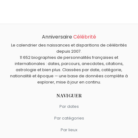
Jean Casimir-Perier
,
Hermann Rorschach
,
Norman Lloyd
,
À quel âge est mort Bram Stoker ?
Christiaan Barnard
et
Gordon Ramsay
sont nés le 8
Bram Stoker est mort à 64 ans, le 20 avril 1912.
novembre comme Bram Stoker.
Qui est mort le même jour que Bram Stoker ?
Francis Lemarque
,
Benny Hill
,
Claude Evrard
,
Don Siegel
Anniversaire
Célébrité
Quels écrivains sont du signe Scorpion comme Bram
et
Jean Carmet
sont morts le 20 avril comme Bram
Stoker ?
Le calendrier des naissances et disparitions de célébrités
Stoker.
Voltaire
,
Robert Louis Stevenson
,
Jacques Attali
,
depuis 2007.
11 652 biographies de personnalités françaises et
Françoise Dolto
et
André Malraux
sont du signe
internationales : dates, parcours, anecdotes, citations,
Scorpion.
astrologie et bien plus. Classées par date, catégorie,
nationalité et époque — une base de données complète à
explorer, mise à jour en continu.
NAVIGUER
Par dates
Par catégories
Par lieux