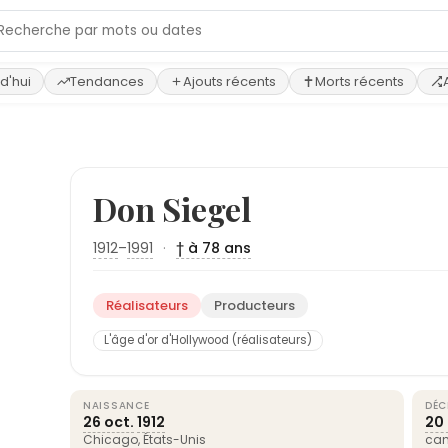
d'hui
Tendances
Ajouts récents
Morts récents
Don Siegel
1912
–
1991
·
† à 78 ans
Réalisateurs
Producteurs
L'âge d'or d'Hollywood (réalisateurs)
NAISSANCE
DÉC
26 oct.
1912
20 
Chicago
,
États-Unis
can