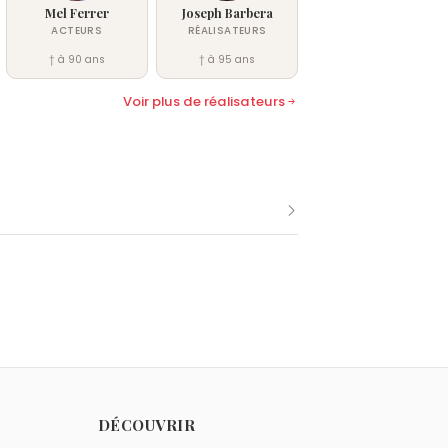
Mel Ferrer
Joseph Barbera
ACTEURS
RÉALISATEURS
† à 90 ans
† à 95 ans
Voir plus de réalisateurs
on
sont nés le 26 octobre comme Don
gel.
DÉCOUVRIR