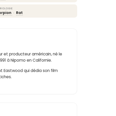
ROLOGIE
orpion
·
Rat
eur et producteur américain, né le
1991 à Nipomo en Californie.
int Eastwood qui dédia son film
tiches.