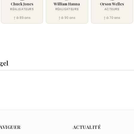
Chuck Jones
William Hanna
Orson Welles
RÉALISATEURS
RÉALISATEURS
ACTEURS
† à 89 ans
† à 90 ans
† à 70 ans
gel
s-Édouard Moustic
,
Gilbert Rozon
et
Georges Jacques Dant
1991.
ll
et
Francis Lemarque
sont morts le 20 avril comme Don Sie
me Don Siegel ?
AVIGUER
ACTUALITÉ
ndis
,
Vincente Minnelli
et
William Friedkin
sont nés à
Chicago
.
 comme Don Siegel ?