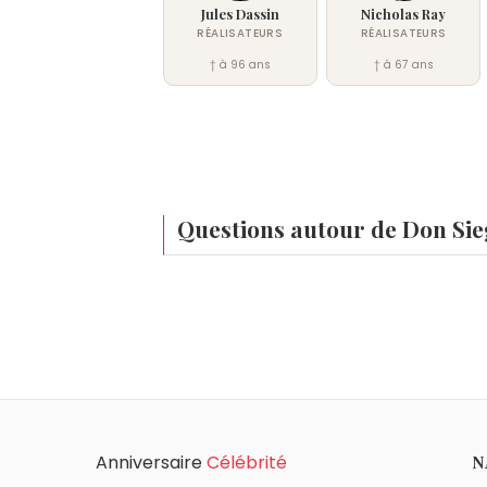
Jules Dassin
Nicholas Ray
RÉALISATEURS
RÉALISATEURS
† à 96 ans
† à 67 ans
Questions autour de Don Sie
Qui est né le même jour que Don Siegel ?
Jacques Loussier
,
Seth MacFarlane
,
Jule
À quel âge est mort Don Siegel ?
Siegel.
Don Siegel est mort à 78 ans, le 20 avril 
Qui est mort le même jour que Don Siegel ?
Idriss Déby
,
Avicii
,
Jean Carmet
,
Benny Hi
Quels réalisateurs sont nés à Chicago com
Anniversaire
Célébrité
N
Robert Zemeckis
,
Michael Mann
,
John La
Quels réalisateurs sont du signe Scorpion