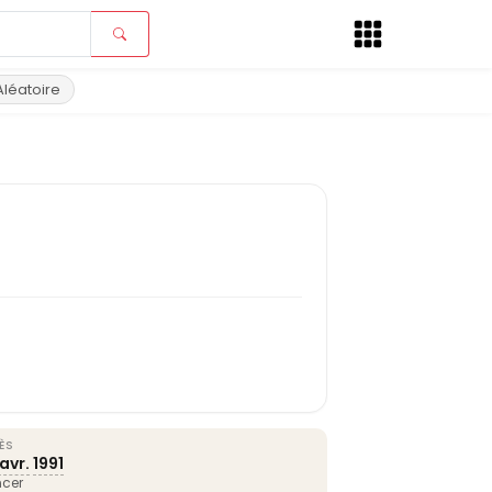
Aléatoire
ÈS
avr.
1991
cer