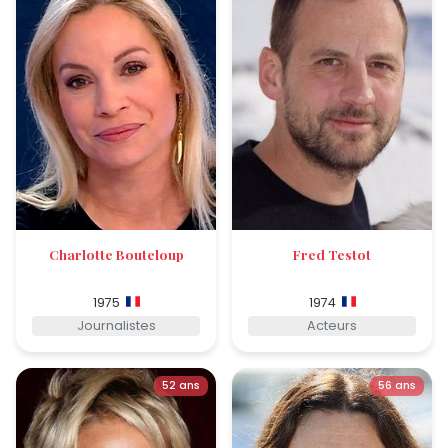
Charlotte Bouteloup
Fred Testot
1975
1974
Journalistes
Acteurs
52 ans
56 ans