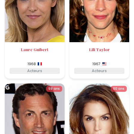
Laure Guibert
Lili Taylor
1968
1967
Acteurs
Acteurs
59 ans
60 ans