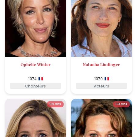
Ophélie Winter
Natacha Lindinger
1974
1970
Chanteurs
Acteurs
58 ans
59 ans