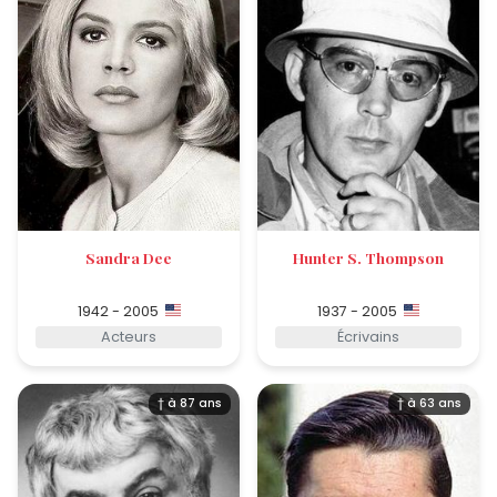
Sandra Dee
Hunter S. Thompson
1942 - 2005
1937 - 2005
Acteurs
Écrivains
† à 87 ans
† à 63 ans