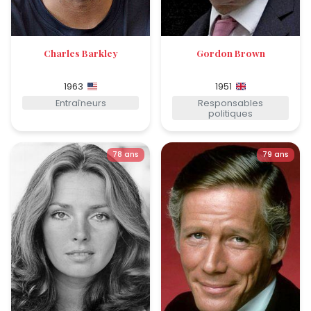
Charles Barkley
Gordon Brown
1963
1951
Entraîneurs
Responsables
politiques
78 ans
79 ans