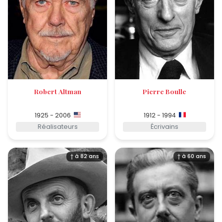
Robert Altman
Pierre Boulle
1925 - 2006
1912 - 1994
Réalisateurs
Écrivains
† à 82 ans
† à 60 ans