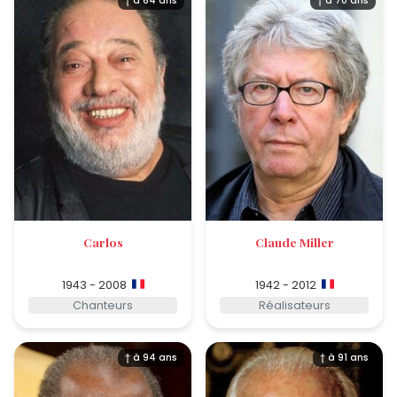
† à 64 ans
† à 70 ans
Carlos
Claude Miller
1943 - 2008
1942 - 2012
Chanteurs
Réalisateurs
† à 94 ans
† à 91 ans