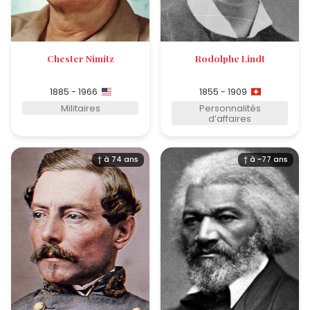
Chester Nimitz
Rodolphe Lindt
1885 - 1966
1855 - 1909
Militaires
Personnalités
d’affaires
† à 74 ans
† à ~77 ans