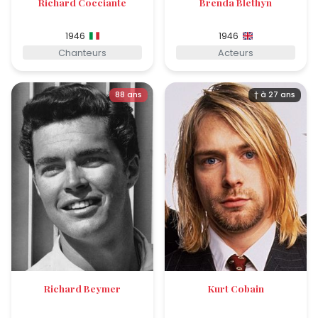
Richard Cocciante
Brenda Blethyn
1946
1946
Chanteurs
Acteurs
88 ans
† à 27 ans
Richard Beymer
Kurt Cobain