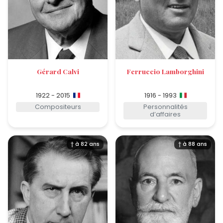
Gérard Calvi
Ferruccio Lamborghini
1922 - 2015
1916 - 1993
Compositeurs
Personnalités
d’affaires
† à 82 ans
† à 88 ans