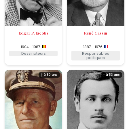
Edgar P. Jacobs
René Cassin
1904 - 1987
1887 - 1976
Dessinateurs
Responsables
politiques
† à 80 ans
† à 53 ans