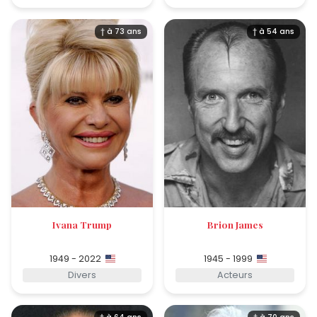
† à 73 ans
† à 54 ans
Ivana Trump
Brion James
1949 - 2022
1945 - 1999
Divers
Acteurs