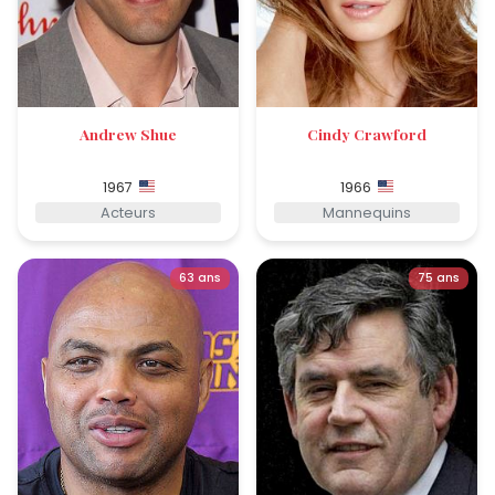
Andrew Shue
Cindy Crawford
1967
1966
Acteurs
Mannequins
63 ans
75 ans