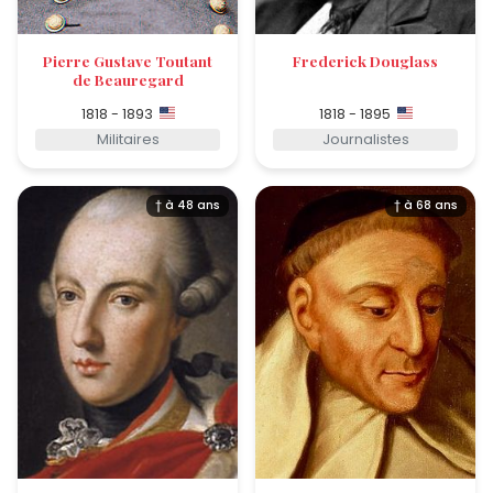
Pierre Gustave Toutant
Frederick Douglass
de Beauregard
1818 - 1893
1818 - 1895
Militaires
Journalistes
† à 48 ans
† à 68 ans