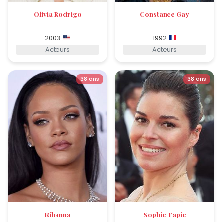
Olivia Rodrigo
Constance Gay
2003
1992
Acteurs
Acteurs
38 ans
38 ans
Rihanna
Sophie Tapie