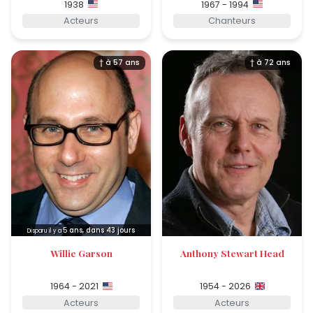
1938
1967 - 1994
Acteurs
Chanteurs
† à 57 ans
† à 72 ans
5
ans, dans 43 jours
Disparu il y a
Willie Garson
Anthony Stewart Head
1964 - 2021
1954 - 2026
Acteurs
Acteurs