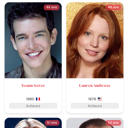
46 ans
48 ans
Yoann Sover
Lauren Ambrose
1980
1978
Acteurs
Acteurs
51 ans
52 ans