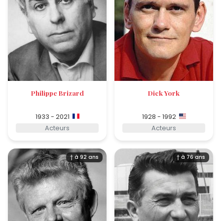
Philippe Brizard
Dick York
1933 - 2021
1928 - 1992
Acteurs
Acteurs
† à 92 ans
† à 76 ans