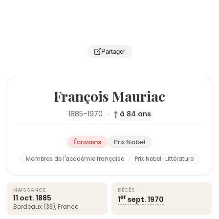
Partager
François Mauriac
1885
–
1970
·
† à 84 ans
Écrivains
Prix Nobel
Membres de l'académie française
Prix Nobel · Littérature
NAISSANCE
DÉCÈS
11 oct.
1885
er
1
sept.
1970
Bordeaux
(33),
France