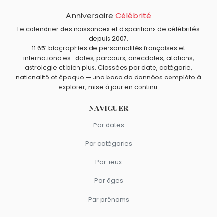
Louis XIV
,
Eero Saarinen
,
Jacques Cartier
et
Dean Jones
Anniversaire
Célébrité
Quels écrivains français sont nés en 1885 comme
sont morts le 1 septembre comme François Mauriac.
François Mauriac ?
Le calendrier des naissances et disparitions de célébrités
Jules Romains
,
Sacha Guitry
et
Roland Dorgelès
sont
depuis 2007.
Quels écrivains français sont du signe Balance comme
11 651 biographies de personnalités françaises et
nés en 1885.
François Mauriac ?
internationales : dates, parcours, anecdotes, citations,
Arthur Rimbaud
,
Denis Diderot
,
Louis Aragon
,
Alain Soral
astrologie et bien plus. Classées par date, catégorie,
et
Alain-Fournier
sont du signe Balance.
nationalité et époque — une base de données complète à
explorer, mise à jour en continu.
NAVIGUER
Par dates
Par catégories
Par lieux
Par âges
Par prénoms