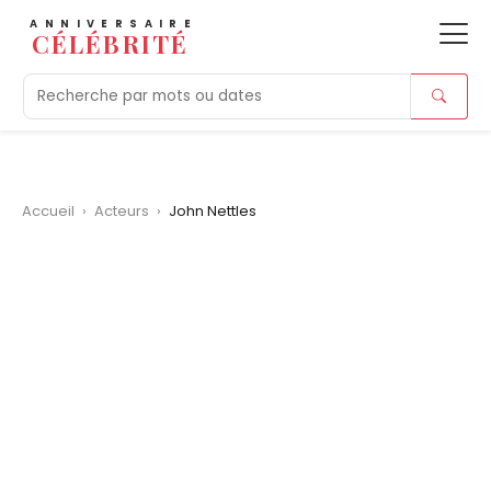
ANNIVERSAIRE
CÉLÉBRITÉ
Aujourd'hui
Tendances
Ajouts récents
Morts r
Accueil
›
Acteurs
›
John Nettles