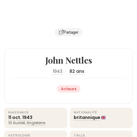
Partager
John Nettles
1943
·
82 ans
Acteurs
NAISSANCE
NATIONALITÉ
11 oct.
1943
britannique
St Austell,
Angleterre
ASTROLOGIE
TAILLE