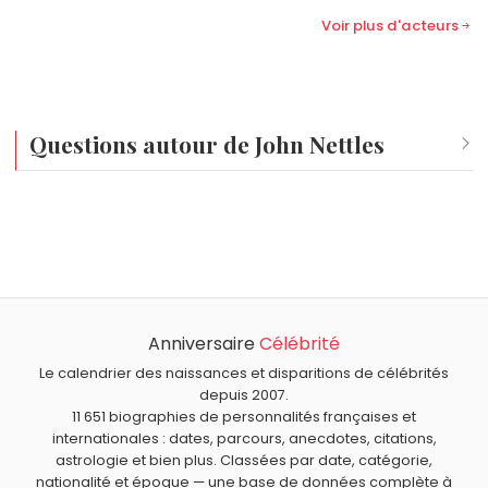
Voir plus d'acteurs
Questions autour de John Nettles
Qui est né le même jour que John Nettles ?
Maja Chwalińska
,
Gérald Darmanin
,
Jean-Jacques
Quel âge a John Nettles ?
Goldman
,
Amitabh Bachchan
et
Cardi B
sont nés le 11
John Nettles a 82 ans. Il aura 83 ans le 11 octobre.
octobre comme John Nettles.
Quels acteurs britanniques sont nés en 1943 comme John
Nettles ?
Anniversaire
Célébrité
Malcolm McDowell
,
Ben Kingsley
,
Michael Palin
et
Eric Idle
Quels acteurs britanniques sont du signe Balance
sont nés en 1943.
comme John Nettles ?
Le calendrier des naissances et disparitions de célébrités
depuis 2007.
Roger Moore
,
Catherine Zeta-Jones
,
Angela Lansbury
,
11 651 biographies de personnalités françaises et
Kate Winslet
et
Deborah Kerr
sont du signe Balance.
internationales : dates, parcours, anecdotes, citations,
astrologie et bien plus. Classées par date, catégorie,
nationalité et époque — une base de données complète à