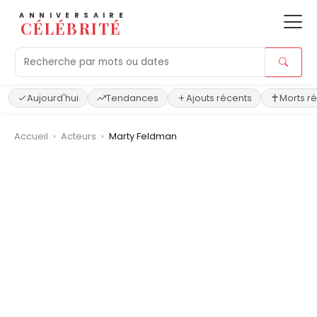
ANNIVERSAIRE
CÉLÉBRITÉ
Aujourd'hui
Tendances
Ajouts récents
Morts r
Accueil
›
Acteurs
›
Marty Feldman