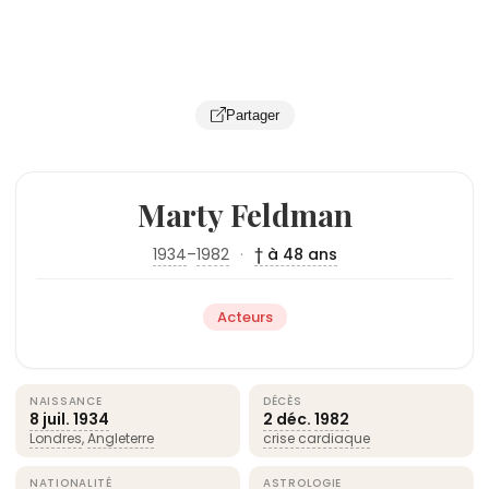
Partager
Marty Feldman
1934
–
1982
·
† à 48 ans
Acteurs
NAISSANCE
DÉCÈS
8 juil.
1934
2 déc.
1982
Londres
,
Angleterre
crise cardiaque
NATIONALITÉ
ASTROLOGIE