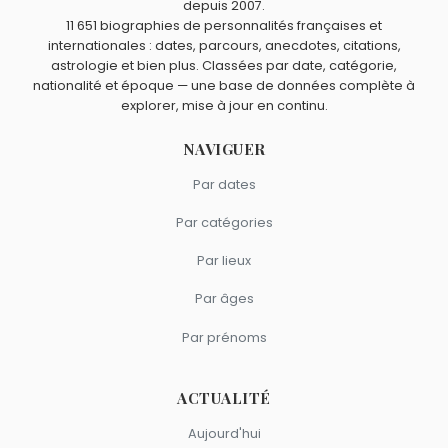
Maggie Smith
,
Judi Dench
,
Alan Bates
et
Tom Baker
sont
depuis 2007.
Quels acteurs sont nés à Londres comme Marty Feldman
11 651 biographies de personnalités françaises et
nés en 1934.
?
internationales : dates, parcours, anecdotes, citations,
Roger Moore
,
Jane Birkin
,
Daniel Radcliffe
,
Elizabeth
astrologie et bien plus. Classées par date, catégorie,
Quels acteurs britanniques sont du signe Cancer comme
Taylor
et
Charlotte Gainsbourg
sont nés à
Londres
.
nationalité et époque — une base de données complète à
Marty Feldman ?
explorer, mise à jour en continu.
Benedict Cumberbatch
,
Ricky Gervais
,
Diana Rigg
,
Sam
Claflin
et
Terry-Thomas
sont du signe Cancer.
NAVIGUER
Par dates
Par catégories
Par lieux
Par âges
Par prénoms
ACTUALITÉ
Aujourd'hui