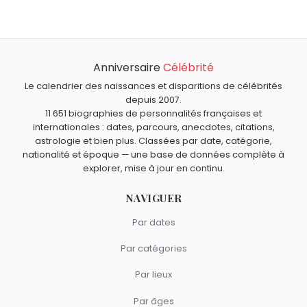
À quel âge est mort Robert Shaw ?
Kors
et
Melanie Griffith
sont nés le 9 août comme
Robert Shaw est mort à 51 ans, le 28 août 1978.
Robert Shaw.
Qui est mort le même jour que Robert Shaw ?
Nancy Holloway
,
Charles Darrow
,
Jeanne Paquin
,
Anniversaire
Célébrité
Quels acteurs sont nés en 1927 comme Robert Shaw ?
Jacques Dufilho
et
Willy Vandersteen
sont morts le 28
Le calendrier des naissances et disparitions de célébrités
Roger Moore
,
Peter Falk
,
Roger Carel
,
Jean-Pierre Darras
août comme Robert Shaw.
Quels acteurs britanniques sont du signe Lion comme
depuis 2007.
et
Claude Gensac
sont nés en 1927.
Robert Shaw ?
11 651 biographies de personnalités françaises et
internationales : dates, parcours, anecdotes, citations,
Daniel Radcliffe
,
Jason Statham
,
Cara Delevingne
,
astrologie et bien plus. Classées par date, catégorie,
David Warner
et
Peter O'Toole
sont du signe Lion.
nationalité et époque — une base de données complète à
explorer, mise à jour en continu.
NAVIGUER
Par dates
Par catégories
Par lieux
Par âges