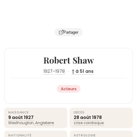
Partager
Robert Shaw
1927
–
1978
·
† à 51 ans
Acteurs
NAISSANCE
DÉCÈS
9 août
1927
28 août
1978
Westhougton,
Angleterre
crise cardiaque
NATIONALITÉ
ASTROLOGIE