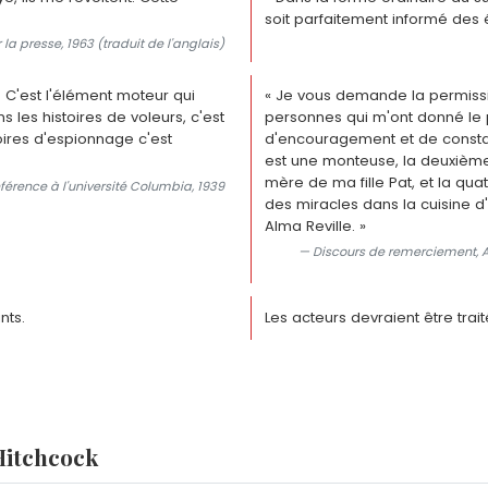
soit parfaitement informé des 
la presse, 1963 (traduit de l'anglais)
. C'est l'élément moteur qui
« Je vous demande la permissi
 les histoires de voleurs, c'est
personnes qui m'ont donné le p
toires d'espionnage c'est
d'encouragement et de constan
est une monteuse, la deuxième 
mère de ma fille Pat, et la qua
érence à l'université Columbia, 1939
des miracles dans la cuisine d
Alma Reville. »
— Discours de remerciement, A
nts.
Les acteurs devraient être tra
Hitchcock