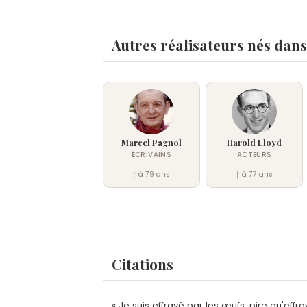
Autres réalisateurs nés dans
Marcel Pagnol
Harold Lloyd
ÉCRIVAINS
ACTEURS
† à 79 ans
† à 77 ans
Citations
« Je suis effrayé par les œufs, pire qu'effra