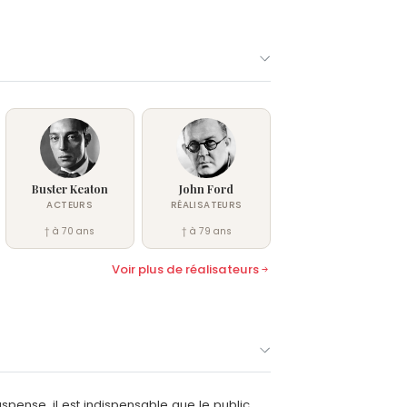
Buster Keaton
John Ford
ACTEURS
RÉALISATEURS
† à 70 ans
† à 79 ans
Voir plus de réalisateurs
spense, il est indispensable que le public