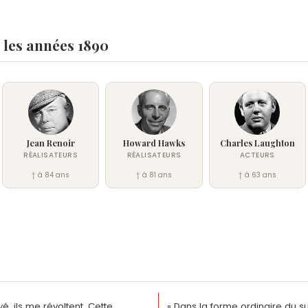
 les années 1890
Jean Renoir
Howard Hawks
Charles Laughton
RÉALISATEURS
RÉALISATEURS
ACTEURS
† à 84 ans
† à 81 ans
† à 63 ans
yé, ils me révoltent. Cette
« Dans la forme ordinaire du su