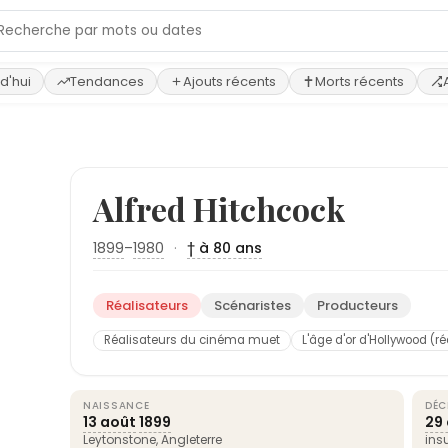
d'hui
Tendances
Ajouts récents
Morts récents
Alfred Hitchcock
1899
–
1980
·
† à 80 ans
Réalisateurs
Scénaristes
Producteurs
Réalisateurs du cinéma muet
L'âge d'or d'Hollywood (r
NAISSANCE
DÉC
13 août
1899
29 
Leytonstone,
Angleterre
ins