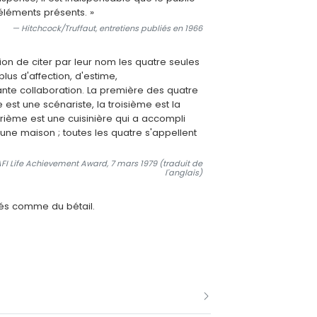
éléments présents. »
— Hitchcock/Truffaut, entretiens publiés en 1966
on de citer par leur nom les quatre seules
lus d'affection, d'estime,
te collaboration. La première des quatre
est une scénariste, la troisième est la
trième est une cuisinière qui a accompli
'une maison ; toutes les quatre s'appellent
FI Life Achievement Award, 7 mars 1979 (traduit de
l'anglais)
ités comme du bétail.