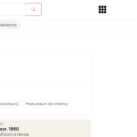
Aléatoire
éalisateurs)
Producteurs de cinéma
ÈS
avr.
1980
uffisance rénale