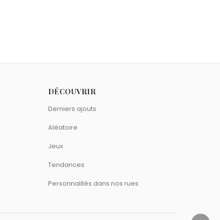
e et surprise, et en théorisant le
Ombre d'un doute, sorti en 1943.
 G. Thalberg Memorial Award, qui salue
DÉCOUVRIR
nnique à la couleur hollywoodienne,
Derniers ajouts
t d'agression sexuelle pendant les
ès son refus.
Aléatoire
omme Alfred Hitchcock.
Jeux
Tendances
comme Alfred Hitchcock.
Personnalités dans nos rues