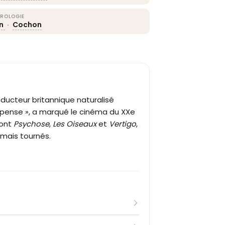
ROLOGIE
on
·
Cochon
roducteur britannique naturalisé
spense », a marqué le cinéma du XXe
dont
Psychose
,
Les Oiseaux
et
Vertigo
,
amais tournés.
 Londres, Alfred Hitchcock entre dans