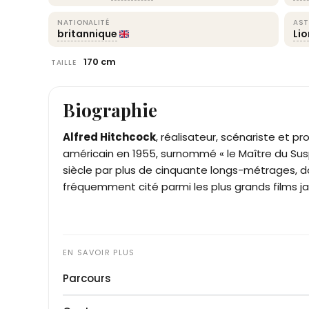
NATIONALITÉ
AST
britannique
Li
170 cm
TAILLE
Biographie
Alfred Hitchcock
, réalisateur, scénariste et p
américain en 1955, surnommé « le Maître du Su
siècle par plus de cinquante longs-métrages, 
fréquemment cité parmi les plus grands films j
Parcours
Né à Leytonstone, dans la banlieue nord-est de