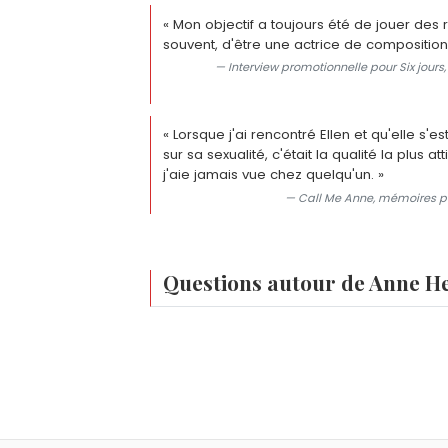
« Mon objectif a toujours été de jouer des 
souvent, d'être une actrice de composition.
— Interview promotionnelle pour Six jours, 
« Lorsque j'ai rencontré Ellen et qu'elle s'
sur sa sexualité, c'était la qualité la plus a
j'aie jamais vue chez quelqu'un. »
— Call Me Anne, mémoires po
Questions autour de Anne H
Quel est le vrai nom d'Anne Heche ?
Son nom complet de naissance est Ann
Comment est morte Anne Heche ?
Anne Heche est morte le 11 août 2022 à 
Quels sont les films les plus connus d'Anne
maison à Mar Vista et pris feu. Le coro