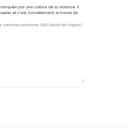
marquée par une culture de la violence. Il
epter et c'est, honnêtement, le travail de
, mémoires posthumes, 2023 (traduit de l'anglais)
5 août : sa Mini Cooper a percuté une
t brûlures thermiques.