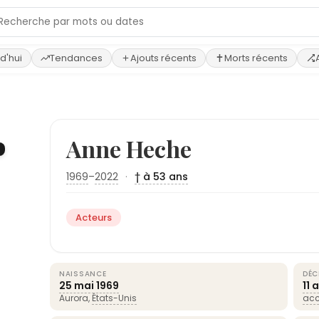
d'hui
Tendances
Ajouts récents
Morts récents
Anne Heche
1969
–
2022
·
† à 53 ans
Acteurs
NAISSANCE
DÉC
25 mai
1969
11 
Aurora,
États-Unis
acc