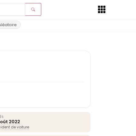
Aléatoire
ÈS
août
2022
ident de voiture