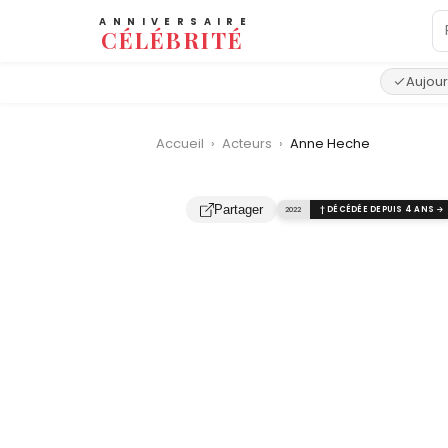
ANNIVERSAIRE
CÉLÉBRITÉ
Aujour
Accueil
›
Acteurs
›
Anne Heche
Partager
2022
† DÉCÉDÉE DEPUIS 4 ANS →