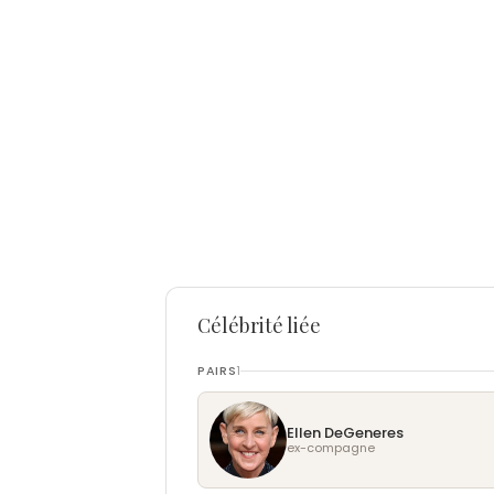
Célébrité liée
PAIRS
1
Ellen DeGeneres
ex-compagne