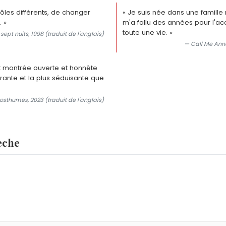
rôles différents, de changer
« Je suis née dans une famille 
 »
m'a fallu des années pour l'acc
toute une vie. »
sept nuits, 1998 (traduit de l'anglais)
— Call Me Anne
est montrée ouverte et honnête
ttirante et la plus séduisante que
sthumes, 2023 (traduit de l'anglais)
eche
e Celeste Heche.
Los Angeles des suites d'un accident de voiture survenu le 
 Heche ?
ner a conclu à un décès accidentel par inhalation de fumée e