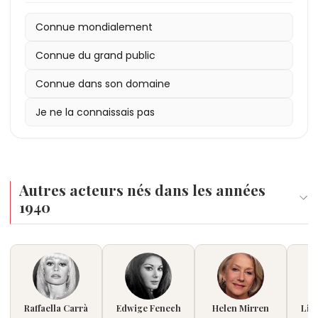
Connue mondialement
Connue du grand public
Connue dans son domaine
Je ne la connaissais pas
Autres acteurs nés dans les années
1940
Raffaella Carrà
Edwige Fenech
Helen Mirren
Lin