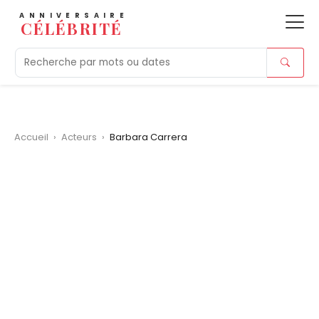
ANNIVERSAIRE
CÉLÉBRITÉ
Aujourd'hui
Tendances
Ajouts récents
Morts r
Accueil
›
Acteurs
›
Barbara Carrera