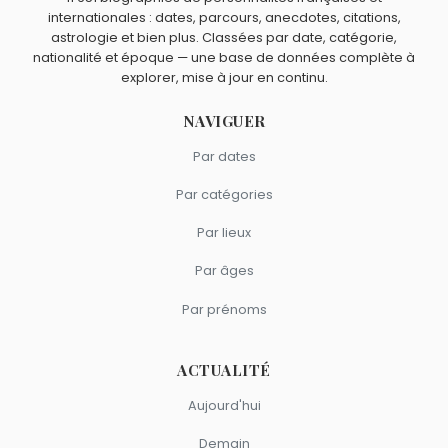
et
Tippi Hedren
sont du signe Capricorne.
internationales : dates, parcours, anecdotes, citations,
astrologie et bien plus. Classées par date, catégorie,
nationalité et époque — une base de données complète à
explorer, mise à jour en continu.
NAVIGUER
Par dates
Par catégories
Par lieux
Par âges
Par prénoms
ACTUALITÉ
Aujourd'hui
Demain