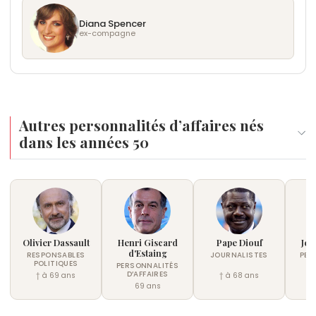
Diana Spencer
ex-compagne
Autres personnalités d’affaires nés
dans les années 50
Olivier Dassault
Henri Giscard
Pape Diouf
Jef
d'Estaing
RESPONSABLES
JOURNALISTES
PER
POLITIQUES
D
PERSONNALITÉS
D’AFFAIRES
† à 69 ans
† à 68 ans
†
69 ans