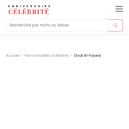
ANNIVERSAIRE
CÉLÉBRITÉ
Aujourd'hui
Tendances
Ajouts récents
Morts r
Accueil
›
Personnalités d’affaires
›
Dodi Al-Fayed