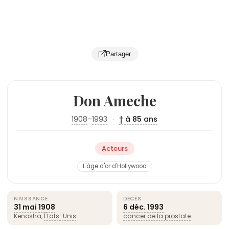
Partager
Don Ameche
1908
–
1993
·
† à 85 ans
Acteurs
L'âge d'or d'Hollywood
NAISSANCE
DÉCÈS
31 mai
1908
6 déc.
1993
Kenosha,
États-Unis
cancer de la prostate