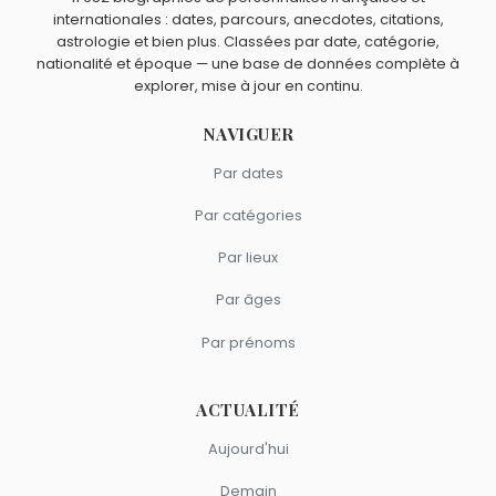
Carole Lombard
sont nés en 1908.
internationales : dates, parcours, anecdotes, citations,
Orson Welles
,
Mark Ruffalo
,
Al Molinaro
et
Daniel J.
Quels acteurs américains sont du signe Gémeaux
astrologie et bien plus. Classées par date, catégorie,
Travanti
sont nés à Kenosha.
comme Don Ameche ?
nationalité et époque — une base de données complète à
explorer, mise à jour en continu.
Marilyn Monroe
,
Clint Eastwood
,
Johnny Depp
,
Tony
Curtis
et
Mister T.
sont du signe Gémeaux.
NAVIGUER
Par dates
Par catégories
Par lieux
Par âges
Par prénoms
ACTUALITÉ
Aujourd'hui
Demain