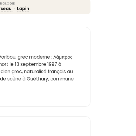
ROLOGIE
rseau
·
Lapin
orlóou, grec moderne : Λάμπρος
 mort le 13 septembre 1997 à
ien grec, naturalisé français au
m de scène à Guéthary, commune