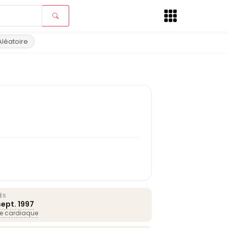
Aléatoire
ÈS
sept.
1997
se cardiaque