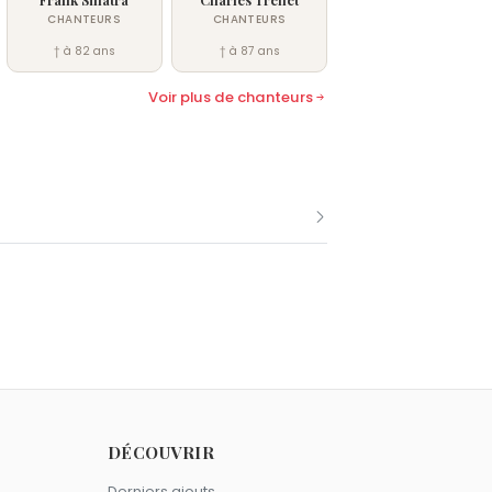
CHANTEURS
CHANTEURS
† à 82 ans
† à 87 ans
Voir plus de chanteurs
comme Georges Guétary.
e 13 septembre comme Georges
DÉCOUVRIR
Derniers ajouts