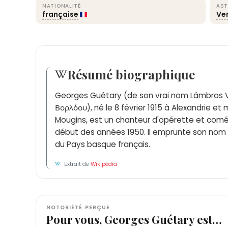
NATIONALITÉ
AST
française
Ve
Résumé biographique
Georges Guétary (de son vrai nom Lámbros V
Βορλόου), né le 8 février 1915 à Alexandrie et
Mougins, est un chanteur d'opérette et coméd
début des années 1950. Il emprunte son no
du Pays basque français.
Extrait de
Wikipédia
NOTORIÉTÉ PERÇUE
Pour vous, Georges Guétary est…