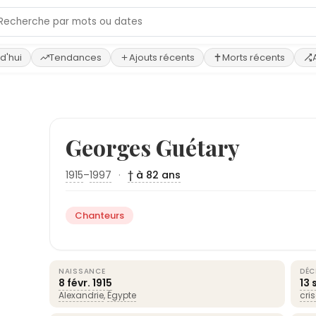
d'hui
Tendances
Ajouts récents
Morts récents
Georges Guétary
1915
–
1997
·
† à 82 ans
Chanteurs
NAISSANCE
DÉC
8 févr.
1915
13 
Alexandrie
,
Égypte
cri