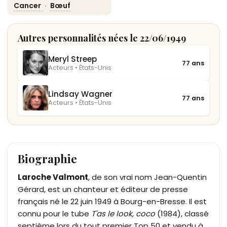
Cancer
·
Bœuf
Autres personnalités nées le 22/06/1949
Meryl Streep
77 ans
Acteurs • États-Unis
Lindsay Wagner
77 ans
Acteurs • États-Unis
Biographie
Laroche Valmont
, de son vrai nom Jean-Quentin
Gérard, est un chanteur et éditeur de presse
français né le 22 juin 1949 à Bourg-en-Bresse. Il est
connu pour le tube
T'as le look, coco
(1984), classé
septième lors du tout premier Top 50 et vendu à