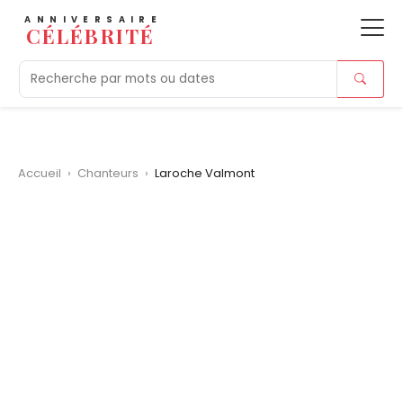
ANNIVERSAIRE
CÉLÉBRITÉ
Aujourd'hui
Tendances
Ajouts récents
Morts r
Accueil
›
Chanteurs
›
Laroche Valmont