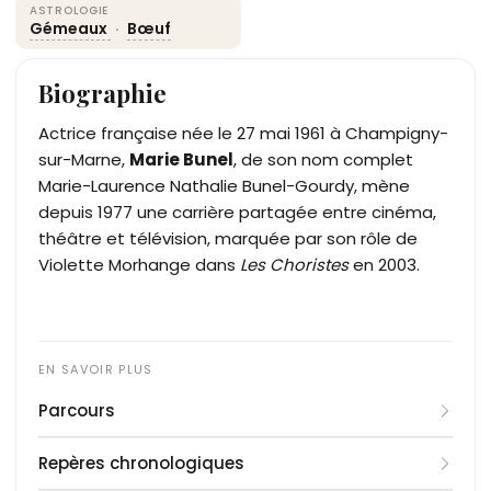
ASTROLOGIE
Gémeaux
·
Bœuf
Biographie
Actrice française née le 27 mai 1961 à Champigny-
sur-Marne,
Marie Bunel
, de son nom complet
Marie-Laurence Nathalie Bunel-Gourdy, mène
depuis 1977 une carrière partagée entre cinéma,
théâtre et télévision, marquée par son rôle de
Violette Morhange dans
Les Choristes
en 2003.
Parcours
Marie Bunel suit une formation au Lee Strasberg
Repères chronologiques
Theatre Institute aux États-Unis, puis à l'Atelier