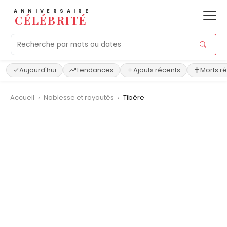
ANNIVERSAIRE
CÉLÉBRITÉ
Aujourd'hui
Tendances
Ajouts récents
Morts r
Accueil
›
Noblesse et royautés
›
Tibère