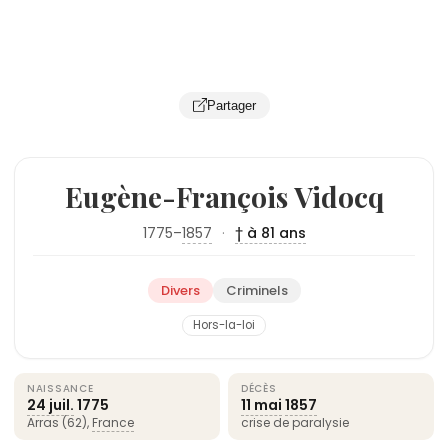
Partager
Eugène-François Vidocq
1775–
1857
·
† à 81 ans
Divers
Criminels
Hors-la-loi
NAISSANCE
DÉCÈS
24 juil.
1775
11 mai
1857
Arras (62),
France
crise de paralysie