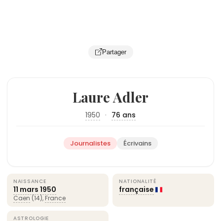
Partager
Laure Adler
1950
·
76 ans
Journalistes
Écrivains
NAISSANCE
NATIONALITÉ
11 mars
1950
française
Caen
(14),
France
ASTROLOGIE