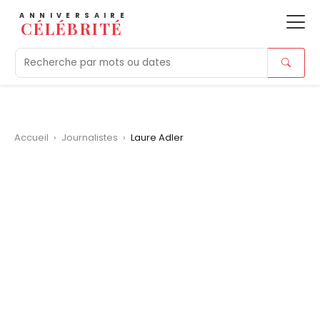
ANNIVERSAIRE
CÉLÉBRITÉ
Aujourd'hui
Tendances
Ajouts récents
Morts r
Accueil
›
Journalistes
›
Laure Adler