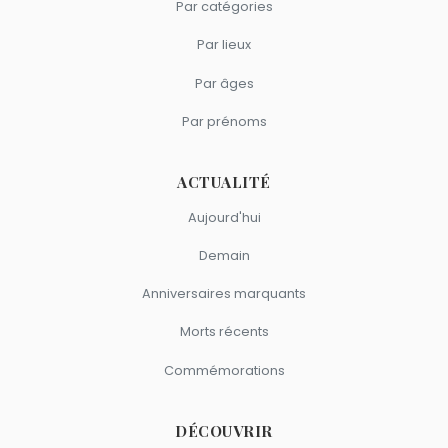
Par catégories
Helena Bonham Carter
,
Christopher Lee
,
Oona Chaplin
,
Par lieux
Malcolm McDowell
et
Tom Holland
sont du signe
Gémeaux.
Par âges
Par prénoms
ACTUALITÉ
Aujourd'hui
Demain
Anniversaires marquants
Morts récents
Commémorations
DÉCOUVRIR