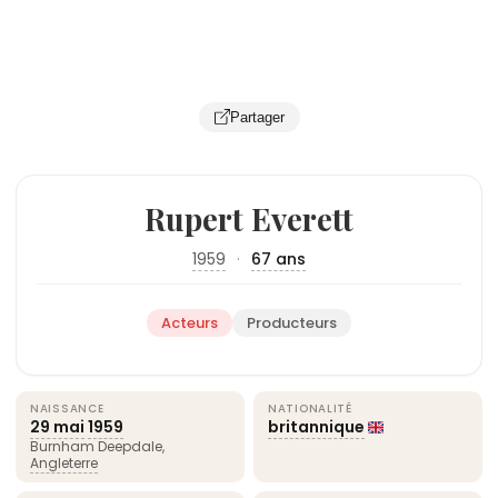
Partager
Rupert Everett
1959
·
67 ans
Acteurs
Producteurs
NAISSANCE
NATIONALITÉ
29 mai
1959
britannique
Burnham Deepdale,
Angleterre