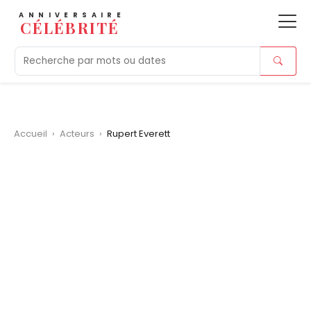
ANNIVERSAIRE
CÉLÉBRITÉ
Aujourd'hui
Tendances
Ajouts récents
Morts r
Accueil
›
Acteurs
›
Rupert Everett