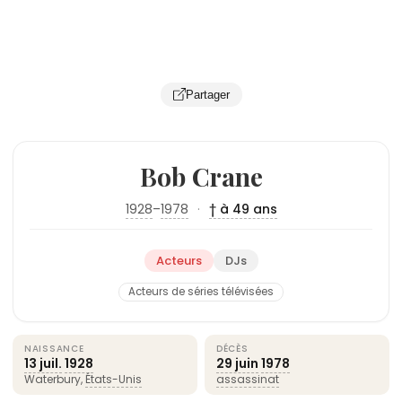
Partager
Bob Crane
1928
–
1978
·
† à 49 ans
Acteurs
DJs
Acteurs de séries télévisées
NAISSANCE
DÉCÈS
13 juil.
1928
29 juin
1978
Waterbury,
États-Unis
assassinat