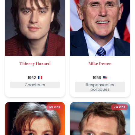
Thierry Hazard
Mike Pence
1962
1959
Chanteurs
Responsables
politiques
69 ans
74 ans