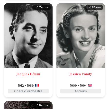
† à 74 ans
† à 85 ans
Jacques Hélian
Jessica Tandy
1912 - 1986
1909 - 1994
Chefs d'orchestre
Acteurs
† à 54 ans