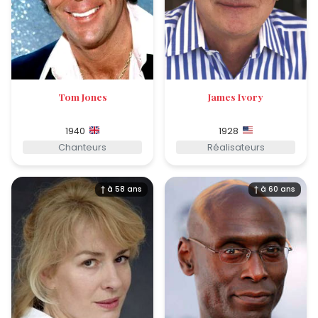
Tom Jones
James Ivory
1940
1928
Chanteurs
Réalisateurs
† à 58 ans
† à 60 ans