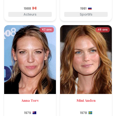
1988
1981
Acteurs
Sportifs
47 ans
48 ans
Anna Torv
Mini Anden
1979
1978