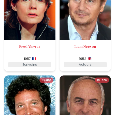
Fred Vargas
Liam Neeson
1957
1952
Écrivains
Acteurs
86 ans
98 ans