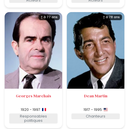
Acteurs
Acteurs
† à 77 ans
† à 78 ans
Georges Marchais
Dean Martin
1920 - 1997
1917 - 1995
Responsables
Chanteurs
politiques