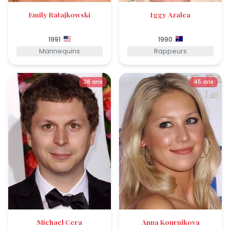
Emily Ratajkowski
Iggy Azalea
1991
1990
Mannequins
Rappeurs
38 ans
45 ans
Michael Cera
Anna Kournikova