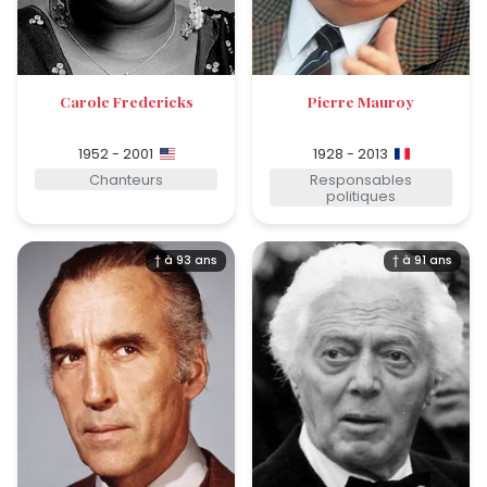
Carole Fredericks
Pierre Mauroy
1952 - 2001
1928 - 2013
Chanteurs
Responsables
politiques
† à 93 ans
† à 91 ans