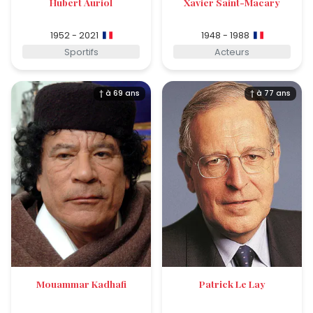
Hubert Auriol
Xavier Saint-Macary
1952 - 2021
1948 - 1988
Sportifs
Acteurs
† à 69 ans
† à 77 ans
Mouammar Kadhafi
Patrick Le Lay