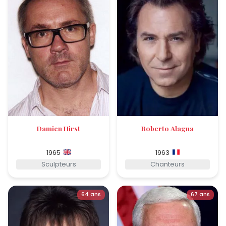
Damien Hirst
Roberto Alagna
1965
1963
Sculpteurs
Chanteurs
64 ans
67 ans