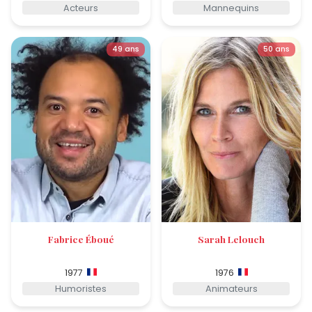
Acteurs
Mannequins
49 ans
50 ans
Fabrice Éboué
Sarah Lelouch
1977
1976
Humoristes
Animateurs