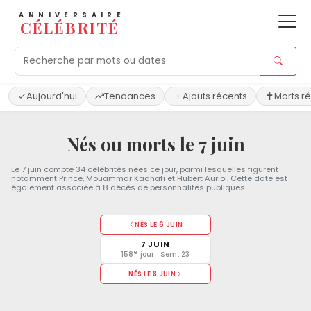
ANNIVERSAIRE
CÉLÉBRITÉ
Aujourd'hui
Tendances
Ajouts récents
Morts r
Nés ou morts le 7 juin
Le 7 juin compte 34 célébrités nées ce jour, parmi lesquelles figurent
notamment Prince, Mouammar Kadhafi et Hubert Auriol. Cette date est
également associée à 8 décès de personnalités publiques.
NÉS LE 6 JUIN
7 JUIN
e
158
jour · Sem. 23
NÉS LE 8 JUIN