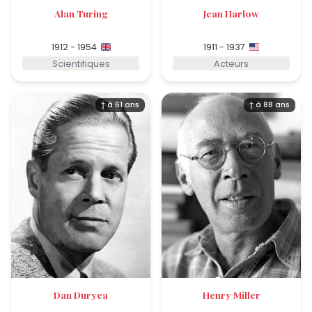
Alan Turing
Jean Harlow
1912 - 1954
1911 - 1937
Scientifiques
Acteurs
† à 61 ans
† à 88 ans
Dan Duryea
Henry Miller