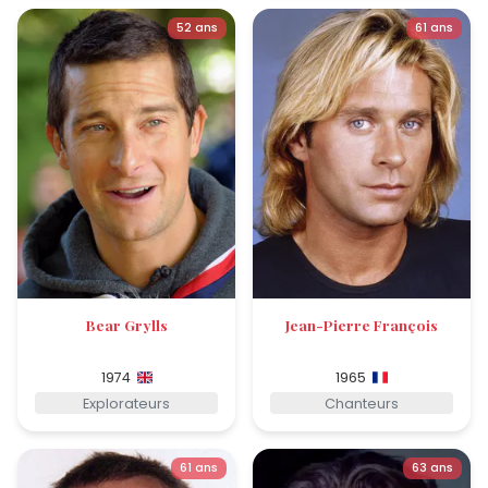
52 ans
61 ans
Bear Grylls
Jean-Pierre François
1974
1965
Explorateurs
Chanteurs
61 ans
63 ans