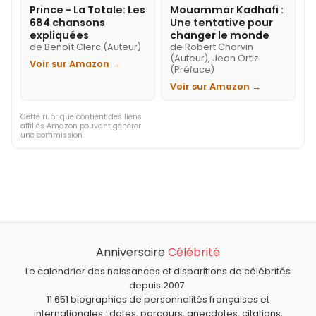
Prince - La Totale: Les
Mouammar Kadhafi :
684 chansons
Une tentative pour
expliquées
changer le monde
de Benoît Clerc (Auteur)
de Robert Charvin
(Auteur), Jean Ortiz
Voir sur Amazon →
(Préface)
Voir sur Amazon →
Cette rubrique contient des liens
affiliés Amazon pouvant générer
une commission.
Anniversaire
Célébrité
Le calendrier des naissances et disparitions de célébrités
depuis 2007.
11 651 biographies de personnalités françaises et
internationales : dates, parcours, anecdotes, citations,