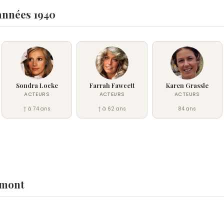
années 1940
Sondra Locke
Farrah Fawcett
Karen Grassle
ACTEURS
ACTEURS
ACTEURS
† à 74 ans
† à 62 ans
84 ans
umont