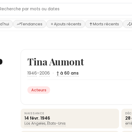
d'hui
Tendances
Ajouts récents
Morts récents
Tina Aumont
1946
–
2006
·
† à 60 ans
Acteurs
NAISSANCE
DÉC
14 févr.
1946
28 
Los Angeles
,
États-Unis
emb