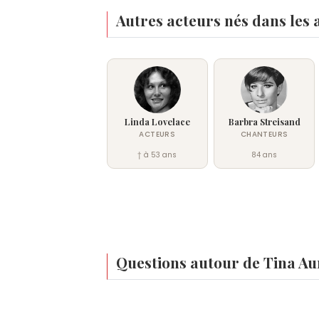
Autres acteurs nés dans les 
Linda Lovelace
Barbra Streisand
ACTEURS
CHANTEURS
† à 53 ans
84 ans
Questions autour de Tina A
Qui est né le même jour que Tina Aumont ?