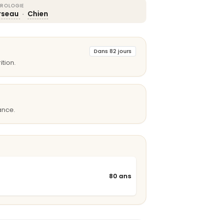
ROLOGIE
rseau
·
Chien
Dans 82 jours
ition.
ance.
80 ans