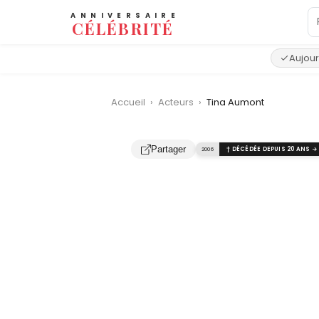
ANNIVERSAIRE
CÉLÉBRITÉ
Aujour
Accueil
›
Acteurs
›
Tina Aumont
Partager
2006
† DÉCÉDÉE DEPUIS 20 ANS →