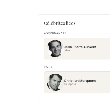
Célébrités liées
ASCENDANTS
2
Jean-Pierre Aumont
père
PAIRS
1
Christian Marquand
ex-époux