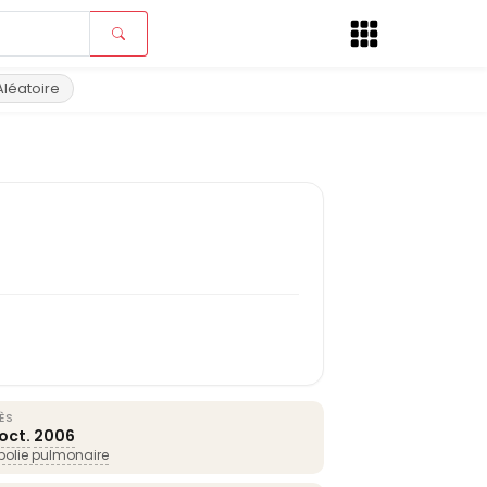
Aléatoire
ÈS
oct.
2006
olie pulmonaire