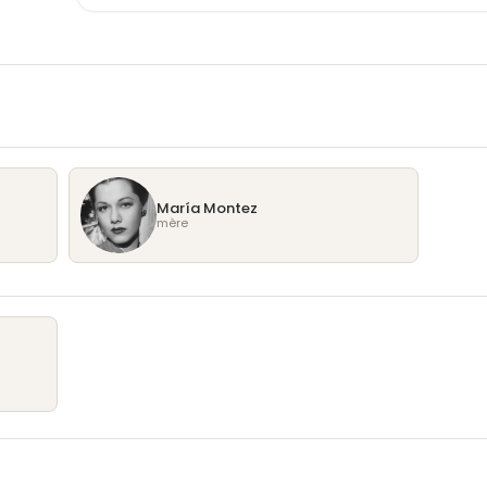
artifices.
María Montez
mère