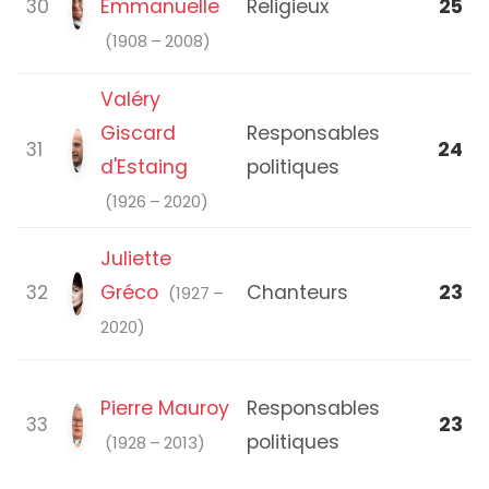
30
Emmanuelle
Religieux
25
(1908 – 2008)
Valéry
Giscard
Responsables
31
24
d'Estaing
politiques
(1926 – 2020)
Juliette
32
Gréco
Chanteurs
23
(1927 –
2020)
Pierre Mauroy
Responsables
33
23
politiques
(1928 – 2013)